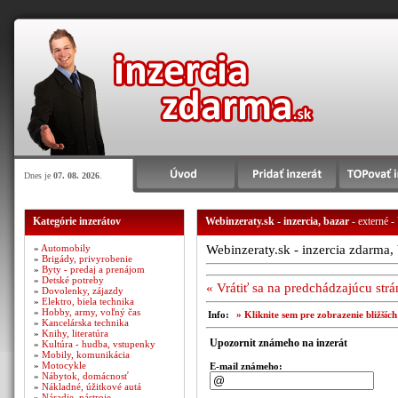
Dnes je
07. 08. 2026
.
Kategórie inzerátov
Webinzeraty.sk - inzercia, bazar
- externé -
»
Automobily
Webinzeraty.sk - inzercia zdarma, 
»
Brigády, privyrobenie
»
Byty - predaj a prenájom
»
Detské potreby
« Vrátiť sa na predchádzajúcu str
»
Dovolenky, zájazdy
»
Elektro, biela technika
»
Hobby, army, voľný čas
Info:
» Kliknite sem pre zobrazenie bližšíc
»
Kancelárska technika
»
Knihy, literatúra
Upozornit známeho na inzerát
»
Kultúra - hudba, vstupenky
»
Mobily, komunikácia
»
Motocykle
E-mail známeho:
»
Nábytok, domácnosť
»
Nákladné, úžitkové autá
»
Náradie, nástroje