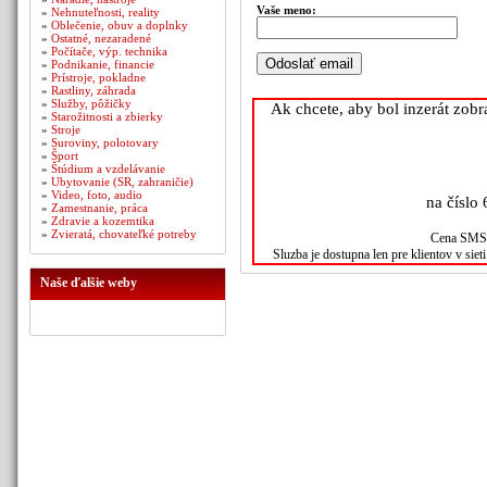
Vaše meno:
»
Nehnuteľnosti, reality
»
Oblečenie, obuv a doplnky
»
Ostatné, nezaradené
»
Počítače, výp. technika
»
Podnikanie, financie
»
Prístroje, pokladne
»
Rastliny, záhrada
»
Služby, pôžičky
Ak chcete, aby bol inzerát zob
»
Starožitnosti a zbierky
»
Stroje
»
Suroviny, polotovary
»
Šport
»
Štúdium a vzdelávanie
»
Ubytovanie (SR, zahraničie)
»
Video, foto, audio
na číslo 
»
Zamestnanie, práca
»
Zdravie a kozemtika
»
Zvieratá, chovateľké potreby
Cena SMS s
Sluzba je dostupna len pre klientov v sie
Naše ďalšie weby